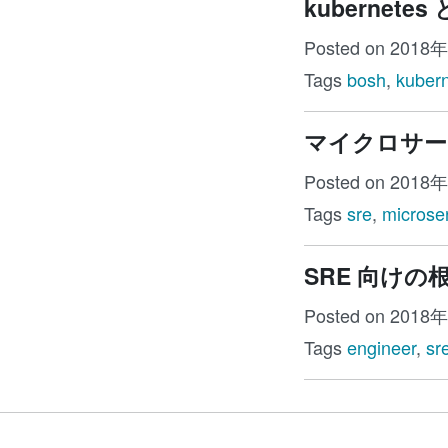
kubernet
Posted on 2018
Tags
bosh
,
kuber
マイクロサー
Posted on 2018
Tags
sre
,
microse
SRE 向けの
Posted on 2018
Tags
engineer
,
sr