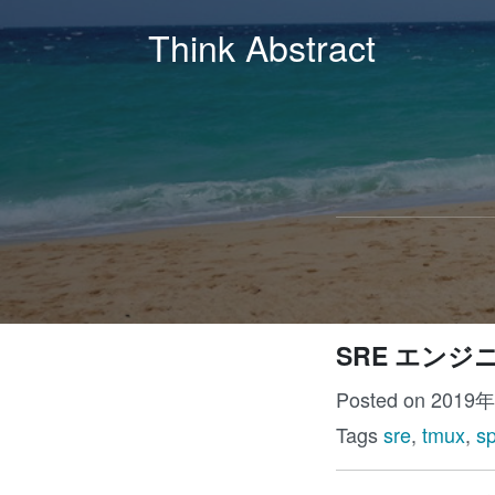
Think Abstract
SRE エン
Posted on 2019
Tags
sre
,
tmux
,
sp