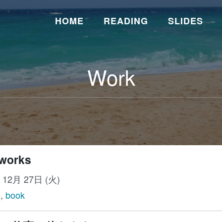
HOME
READING
SLIDES
Work
works
年 12月 27日 (火)
e
,
book