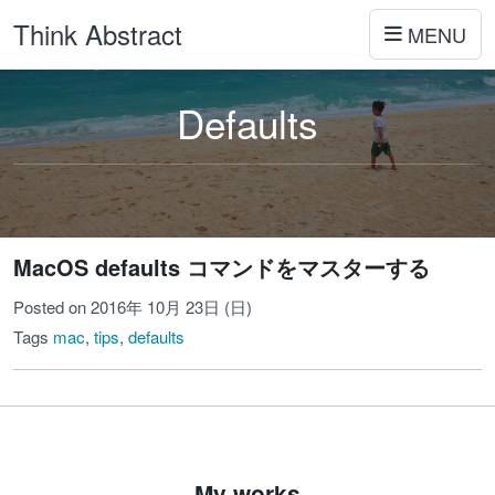
Think Abstract
MENU
Defaults
MacOS defaults コマンドをマスターする
Posted on 2016年 10月 23日 (日)
Tags
mac
,
tips
,
defaults
My works