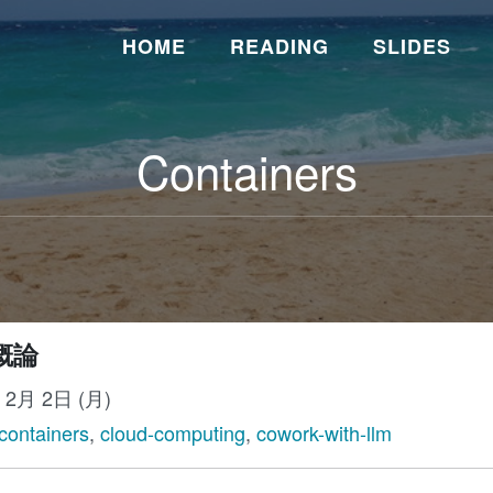
HOME
READING
SLIDES
Containers
 概論
年 2月 2日 (月)
containers
,
cloud-computing
,
cowork-with-llm