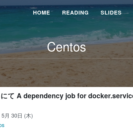
HOME
READING
SLIDES
Centos
 にて A dependency job for docker.servic
年 5月 30日 (木)
os