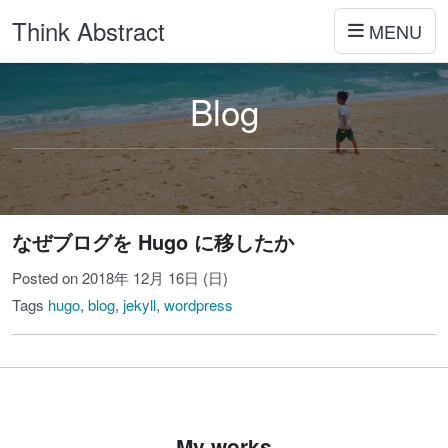
Think Abstract
MENU
Blog
なぜブログを Hugo に移したか
Posted on 2018年 12月 16日 (日)
Tags
hugo
,
blog
,
jekyll
,
wordpress
My works