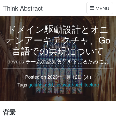
Think Abstract
MENU
ドメイン駆動設計とオニ
オンアーキテクチャ、Go
言語での実現について
devops チームの認知負荷を下げるためには
Posted on 2023年 1月 12日 (木)
Tags
golang
,
ddd
,
software-architecture
背景
golang, ddd, software-architecture