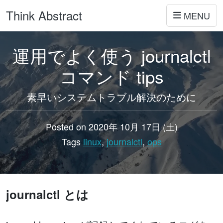
Think Abstract
MENU
運用でよく使う journalctl
コマンド tips
素早いシステムトラブル解決のために
Posted on 2020年 10月 17日 (土)
Tags
linux
,
journalctl
,
ops
journalctl とは
linux, journalctl, ops