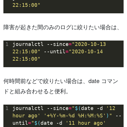
22:15:00"
障害が起きた間のみのログに絞りたい場合は、
1
journalctl --since
=
"2020-10-13 
22:15:00"
 --until
=
"2020-10-14 
22:15:00"
何時間前などで絞りたい場合は、date コマン
ドと組み合わせると便利。
1
journalctl --since
=
"
$(
date -d 
'12 
hour ago'
'+%Y-%m-%d %H:%M:%S'
)
"
 --
until
=
"
$(
date -d 
'11 hour ago'