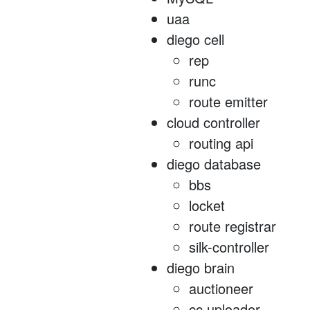
uaa
diego cell
rep
runc
route emitter
cloud controller
routing api
diego database
bbs
locket
route registrar
silk-controller
diego brain
auctioneer
cc uploader