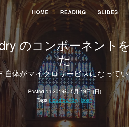
HOME
READING
SLIDES
Foundry のコンポーネン
た
F 自体がマイクロサービスになって
Posted on 2019年 5月 19日 (日)
Tags
cloudfoundry
,
bosh