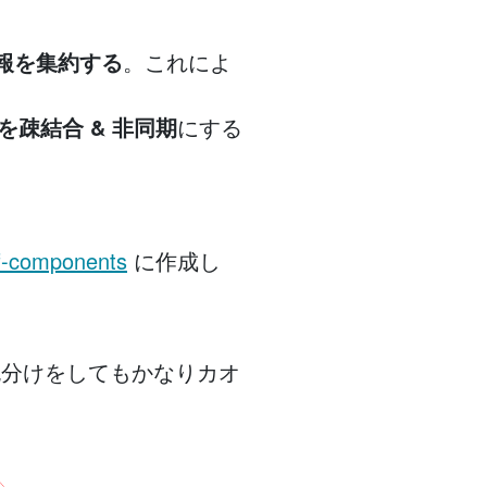
報を集約する
。これによ
を疎結合 & 非同期
にする
f-components
に作成し
、矢印の色分けをしてもかなりカオ