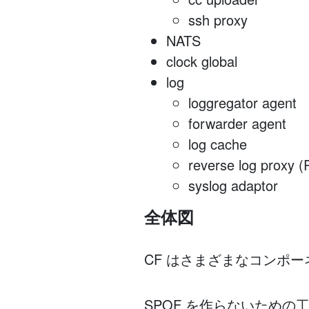
ssh proxy
NATS
clock global
log
loggregator agent
forwarder agent
log cache
reverse log proxy 
syslog adaptor
全体図
CF はさまざまなコンポ
SPOF を作らないため