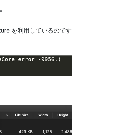
ー
pture を利用しているのです
Core error -9956.) 