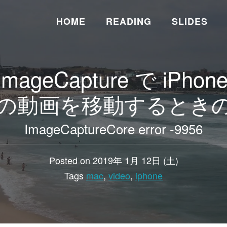
HOME
READING
SLIDES
mageCapture で iPh
の動画を移動するとき
ImageCaptureCore error -9956
Posted on 2019年 1月 12日 (土)
Tags
mac
,
video
,
iphone