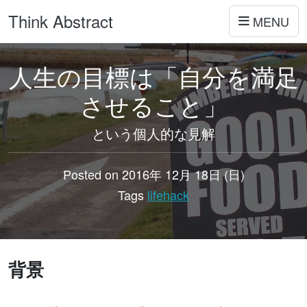
Think Abstract
MENU
人生の目標は「自分を満足
させること」
という個人的な見解
Posted on 2016年 12月 18日 (日)
Tags
lifehack
背景
lifehack