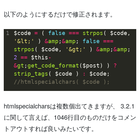
以下のようにするだけで修正されます。
1
$code 
=
 ( 
false
===
strpos
( $code, 
'&lt;'
 ) 
&
amp
;
&
amp
; 
false
===
strpos
( $code, 
'&gt;'
 ) 
&
amp
;
&
amp
; 
2
==
 $this
-
&
gt
;
get_code_format
($post) ) 
?
strip_tags
( $code ) 
:
 $code; 
htmlspecialcharsは複数個出てきますが、 3.2.1
に関して言えば、1046行目のものだけをコメン
トアウトすれば良いみたいです。