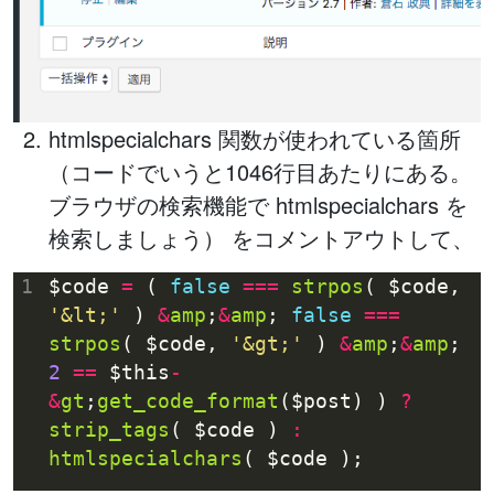
htmlspecialchars 関数が使われている箇所
（コードでいうと1046行目あたりにある。
ブラウザの検索機能で htmlspecialchars を
検索しましょう） をコメントアウトして、
1
$code 
=
 ( 
false
===
strpos
( $code, 
'&lt;'
 ) 
&
amp
;
&
amp
; 
false
===
strpos
( $code, 
'&gt;'
 ) 
&
amp
;
&
amp
; 
2
==
 $this
-
&
gt
;
get_code_format
($post) ) 
?
strip_tags
( $code ) 
:
htmlspecialchars