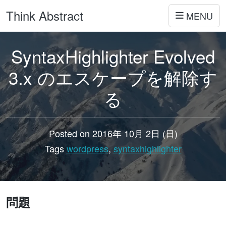
Think Abstract
MENU
SyntaxHighlighter Evolved
3.x のエスケープを解除す
る
Posted on 2016年 10月 2日 (日)
Tags
wordpress
,
syntaxhighlighter
問題
wordpress, SyntaxHighlighter